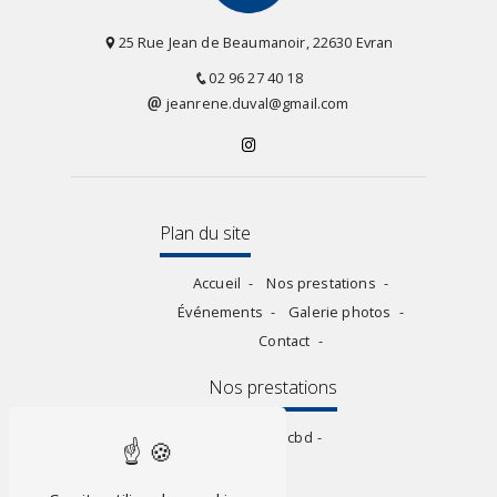
25 Rue Jean de Beaumanoir, 22630 Evran
02 96 27 40 18
jeanrene.duval@gmail.com
Plan du site
Accueil
Nos prestations
Événements
Galerie photos
Contact
Nos prestations
Vap électronique
Vente de cbd
FDJ
Vente de liquide cigarette