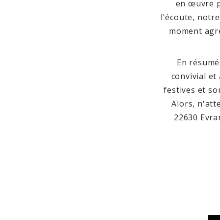
en œuvre po
l'écoute, notr
moment agréa
En résumé,
convivial et
festives et s
Alors, n'at
22630 Evra