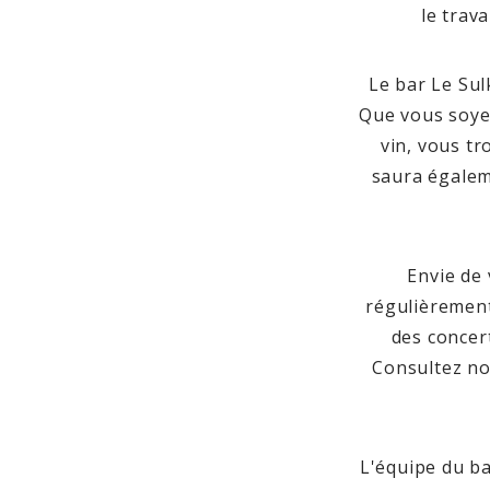
le trav
Le bar Le Sul
Que vous soyez
vin, vous t
saura égalem
Envie de
régulièrement
des concert
Consultez no
L'équipe du b