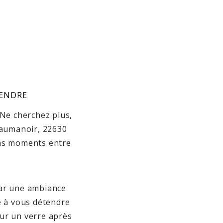
TENDRE
Ne cherchez plus,
Beaumanoir, 22630
ons moments entre
par une ambiance
te à vous détendre
our un verre après