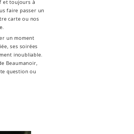
f et toujours à
ous faire passer un
tre carte ou nos
e.
sser un moment
iée, ses soirées
oment inoubliable.
 de Beaumanoir,
te question ou