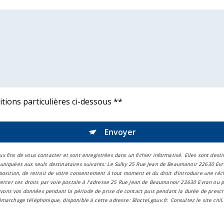
itions particulières ci-dessous **
Envoyer
ins de vous contacter et sont enregistrées dans un fichier informatisé. Elles sont destin
niquées aux seuls destinataires suivants: Le Sulky 25 Rue Jean de Beaumanoir 22630 Evr
’opposition, de retrait de votre consentement à tout moment et du droit d’introduire une ré
ercer ces droits par voie postale à l'adresse 25 Rue Jean de Beaumanoir 22630 Evran ou p
rvons vos données pendant la période de prise de contact puis pendant la durée de prescri
 démarchage téléphonique, disponible à cette adresse:
Bloctel.gouv.fr
. Consultez le site cnil