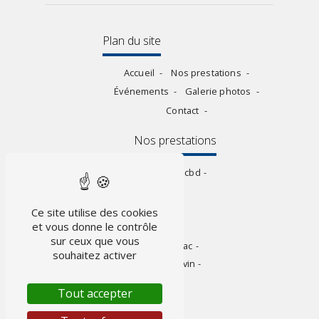
Plan du site
Accueil
Nos prestations
Événements
Galerie photos
Contact
Nos prestations
Vap électronique
Vente de cbd
FDJ
Vente de liquide cigarette
Ce site utilise des cookies
électronique
et vous donne le contrôle
sur ceux que vous
PMU
Concert
Bar
Tabac
souhaitez activer
Relais colis pickup
Cave à vin
Tout accepter