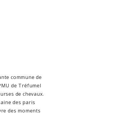
mante commune de
e PMU de Tréfumel
ourses de chevaux.
aine des paris
ivre des moments
.