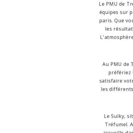
Le PMU de Tré
équipes sur p
paris. Que vo
les résulta
L'atmosphère
Au PMU de T
préfériez 
satisfaire vot
les différent
Le Sulky, s
Tréfumel. A
accueille d