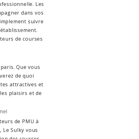
fessionnelle. Les
ompagner dans vos
simplement suivre
'établissement.
teurs de courses
 paris. Que vous
uverez de quoi
tes attractives et
es plaisirs et de
mel
ateurs de PMU à
, Le Sulky vous
sion des courses