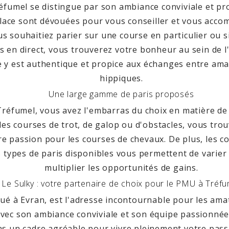
fumel se distingue par son ambiance conviviale et pro
lace sont dévouées pour vous conseiller et vous acc
us souhaitiez parier sur une course en particulier ou 
ts en direct, vous trouverez votre bonheur au sein de l
 y est authentique et propice aux échanges entre ama
hippiques.
Une large gamme de paris proposés
réfumel, vous avez l'embarras du choix en matière de
les courses de trot, de galop ou d'obstacles, vous tro
re passion pour les courses de chevaux. De plus, les co
s types de paris disponibles vous permettent de varier l
multiplier les opportunités de gains.
Le Sulky : votre partenaire de choix pour le PMU à Tréfu
itué à Evran, est l'adresse incontournable pour les am
vec son ambiance conviviale et son équipe passionnée
ans un cadre agréable pour vivre pleinement votre pas