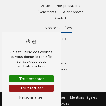
Accueil
Nos prestations
Événements
Galerie photos
Contact
Nos prestations
Vap électronique
Vente de cbd
FDJ
Vente de liquide cigarette
Ce site utilise des cookies
électronique
et vous donne le contrôle
sur ceux que vous
PMU
Concert
Bar
Tabac
souhaitez activer
Relais colis pickup
Cave à vin
Tout accepter
Tout refuser
Personnaliser
©
Vistalid
- 2026 - Tous droits réservés -
Mentions légales
-
Gestion des cookies